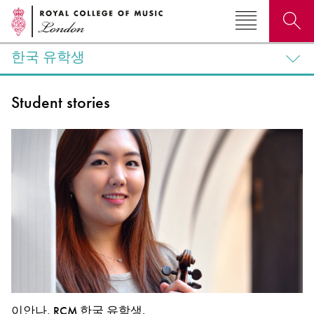
한국 유학생
Search for courses, news, profiles, events
Student stories
Why not explore...
이안나, RCM 한국 유학생.