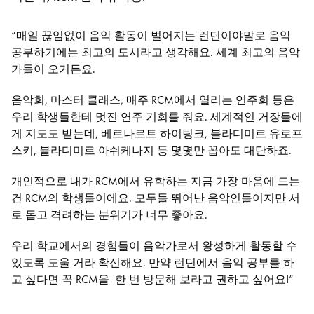
“매일 끊임없이 음악 활동이 벌어지는 런던이야말로 음악
Bachelor of Music
What's On
공부하기에는 최고의 도시라고 생각해요. 세계 최고의 음악
programme
가들이 오거든요.
음악회, 마스터 클래스, 매주 RCM에서 열리는 연주회 등은
우리 학생들한테 멋진 연주 기회를 줘요. 세계적인 거장들에
게 지도도 받는데, 베르나르트 하이팅크, 블라디미르 유로프
스키, 블라디미르 아쉬케나지 등 몇몇만 꼽아도 대단하죠.
개인적으로 내가 RCM에서 유학하는 지금 가장 마음에 드는
건 RCM의 학생들이에요. 모두들 뛰어난 음악인들이지만 서
로 돕고 격려하는 분위기가 너무 좋아요.
Discover our Museum
News: Awarded Queen
Elizabeth Prize for Education
우리 학교에서의 경험들이 음악가로서 왕성하게 활동할 수
있도록 도울 거라 확신해요. 만약 런던에서 음악 공부를 하
고 싶다면 꼭 RCM을 한 번 방문해 보라고 권하고 싶어요!”